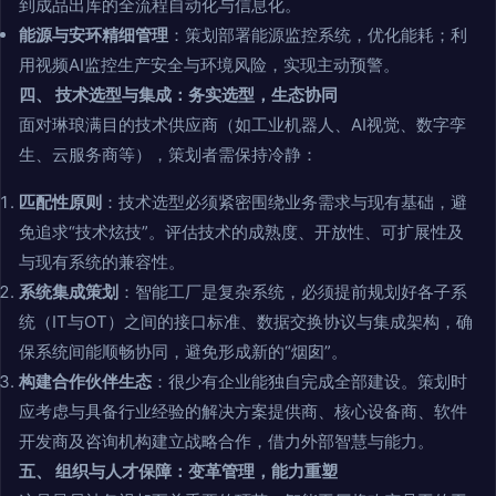
到成品出库的全流程自动化与信息化。
能源与安环精细管理
：策划部署能源监控系统，优化能耗；利
用视频AI监控生产安全与环境风险，实现主动预警。
四、 技术选型与集成：务实选型，生态协同
面对琳琅满目的技术供应商（如工业机器人、AI视觉、数字孪
生、云服务商等），策划者需保持冷静：
匹配性原则
：技术选型必须紧密围绕业务需求与现有基础，避
免追求“技术炫技”。评估技术的成熟度、开放性、可扩展性及
与现有系统的兼容性。
系统集成策划
：智能工厂是复杂系统，必须提前规划好各子系
统（IT与OT）之间的接口标准、数据交换协议与集成架构，确
保系统间能顺畅协同，避免形成新的“烟囱”。
构建合作伙伴生态
：很少有企业能独自完成全部建设。策划时
应考虑与具备行业经验的解决方案提供商、核心设备商、软件
开发商及咨询机构建立战略合作，借力外部智慧与能力。
五、 组织与人才保障：变革管理，能力重塑